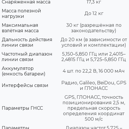
Снаряженная масса
17,3 кг
Масса полезной
До 12 кг
нагрузки
Максимальная
30 кг (разрешённая по
взлётная масса
законодательству)
Дальность действия
До 20 км (в зависимости от
линии связи
условий и комплектации)
Частотный диапазон
5,150–5,850 ГГц или 2,4015–
линии связи
2,4815 ГГц и 5,725–5,850 ГГц
Аккумулятор
4 шт. по 22,2 В, 16 000 мАч
(емкость батареи)
Радио, Galileo, BeiDou, GPS
Интерфейсы связи
и ГЛОНАСС
GPS, ГЛОНАСС, точность
позиционирования 2,5 м,
Параметры ГНСС
предельная скорость
определения координат
500 м/с
Параметры
Диапазон частот 5,725 –