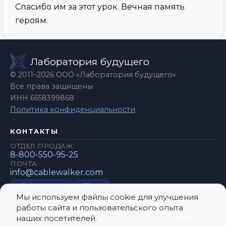
Спасибо им за этот урок. Вечная память
героям.
Лаборатория будущего
© 2011–2026 ООО «Лаборатория будущего»
Все права защищены
ИНН 6658399868
Политика конфиденциальности
КОНТАКТЫ
ОТДЕЛ ПРОДАЖ:
8-800-550-95-25
ПОЧТА:
info@cablewalker.com
Telegram
VK
Мы используем файлы cookie для улучшения
работы сайта и пользовательского опыта
ПАРТНЁРЫ И ГРАНТЫ
наших посетителей.